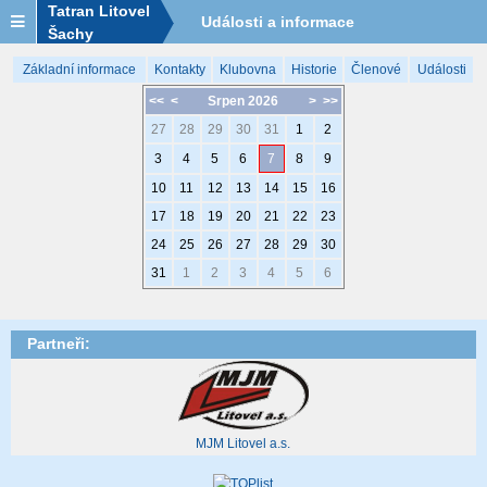
Tatran Litovel
Události a informace
Šachy
Základní informace
Kontakty
Klubovna
Historie
Členové
Události
<<
<
Srpen 2026
>
>>
27
28
29
30
31
1
2
3
4
5
6
7
8
9
10
11
12
13
14
15
16
17
18
19
20
21
22
23
24
25
26
27
28
29
30
31
1
2
3
4
5
6
Partneři:
MJM Litovel a.s.