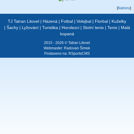
[
Nahoru
]
TJ Tatran Litovel
|
Házená
|
Fotbal
|
Volejbal
|
Florbal
|
Kuželky
|
Šachy
|
Lyžování
|
Turistika
|
Horolezci
|
Stolní tenis
|
Tenis
|
Malá
kopaná
2015 - 2026 © Tatran Litovel
Webmaster:
Radovan Šimek
Postaveno na:
RSportsCMS