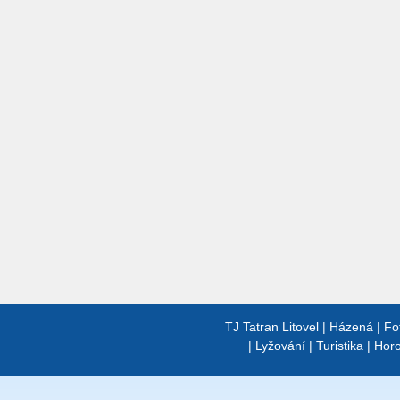
TJ Tatran Litovel
|
Házená
|
Fo
|
Lyžování
|
Turistika
|
Horo