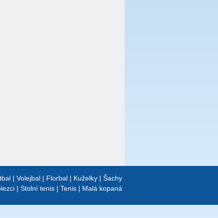
tbal
|
Volejbal
|
Florbal
|
Kuželky
|
Šachy
lezci
|
Stolní tenis
|
Tenis
|
Malá kopaná