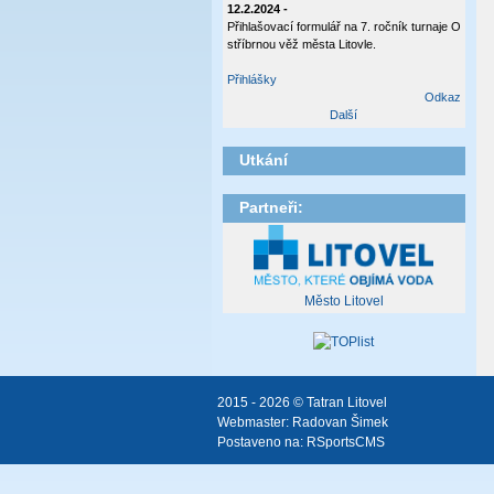
12.2.2024 -
Přihlašovací formulář na 7. ročník turnaje O
stříbrnou věž města Litovle.
Přihlášky
Odkaz
Další
Utkání
Partneři:
Město Litovel
2015 - 2026 © Tatran Litovel
Webmaster:
Radovan Šimek
Postaveno na:
RSportsCMS