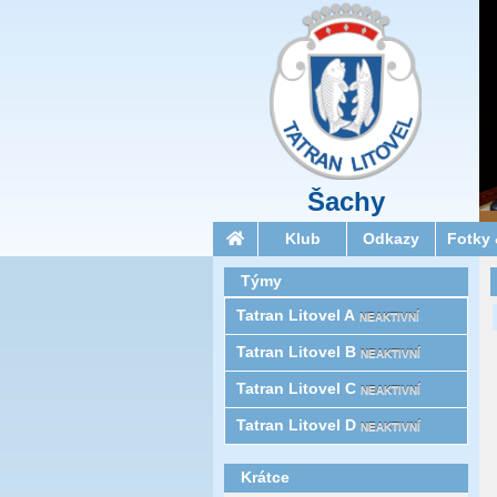
Šachy
Klub
Odkazy
Fotky 
Týmy
Tatran Litovel A
NEAKTIVNÍ
Tatran Litovel B
NEAKTIVNÍ
Tatran Litovel C
NEAKTIVNÍ
Tatran Litovel D
NEAKTIVNÍ
Krátce