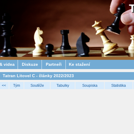
& videa
Diskuze
Partneři
Ke stažení
Tatran Litovel C - články 2022/2023
<<
Tým
Soutěže
Tabulky
Soupiska
Statistika