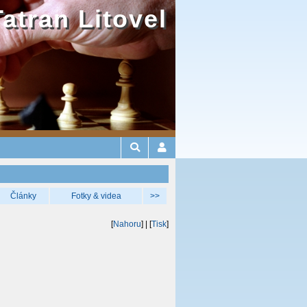
Tatran Litovel
Články
Fotky & videa
>>
[
Nahoru
]
| [
Tisk
]