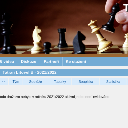
& videa
Diskuze
Partneři
Ke stažení
Tatran Litovel B - 2021/2022
<<
Tým
Soutěže
Tabulky
Soupiska
Statistika
odo družstvo nebylo v ročníku 2021/2022 aktivní, nebo není evidováno.