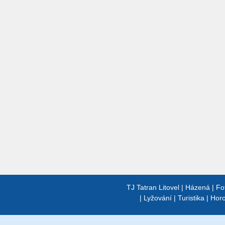
TJ Tatran Litovel
|
Házená
|
Fo
|
Lyžování
|
Turistika
|
Horo