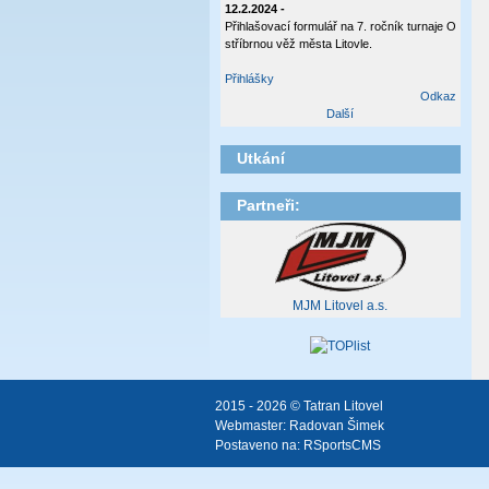
12.2.2024 -
Přihlašovací formulář na 7. ročník turnaje O
stříbrnou věž města Litovle.
Přihlášky
Odkaz
Další
Utkání
Partneři:
MJM Litovel a.s.
2015 - 2026 © Tatran Litovel
Webmaster:
Radovan Šimek
Postaveno na:
RSportsCMS