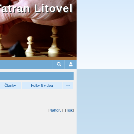
Tatran Litovel
Články
Fotky & videa
>>
[
Nahoru
]
| [
Tisk
]