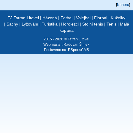
[
Nahoru
]
TJ Tatran Litovel
|
Házená
|
Fotbal
|
Volejbal
|
Florbal
|
Kuželky
|
Šachy
|
Lyžování
|
Turistika
|
Horolezci
|
Stolní tenis
|
Tenis
|
Malá
kopaná
2015 - 2026 © Tatran Litovel
Webmaster:
Radovan Šimek
Postaveno na:
RSportsCMS