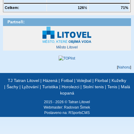
Celkem:
126½
71%
Partneři:
Město Litovel
[
Nahoru
]
TJ Tatran Litovel
|
Házená
|
Fotbal
|
Volejbal
|
Florbal
|
Kuželky
|
Šachy
|
Lyžování
|
Turistika
|
Horolezci
|
Stolní tenis
|
Tenis
|
Malá
kopaná
2015 - 2026 © Tatran Litovel
Webmaster:
Radovan Šimek
Postaveno na:
RSportsCMS