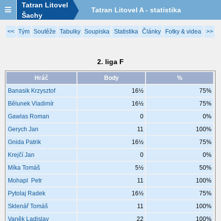
Tatran Litovel
Tatran Litovel A - statistika
Šachy
2021/2022
<<
Tým
Soutěže
Tabulky
Soupiska
Statistika
Články
Fotky & videa
>>
2. liga F
Hráč
Body
%
Banasik Krzysztof
16½
75%
Bělunek Vladimír
16½
75%
Gawlas Roman
0
0%
Gerych Jan
11
100%
Gnida Patrik
16½
75%
Krejčí Jan
0
0%
Míka Tomáš
5½
50%
Mohapl Petr
11
100%
Pytolaj Radek
16½
75%
Sklenář Tomáš
11
100%
Vaněk Ladislav
22
100%