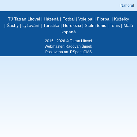
[
Nahoru
]
TJ Tatran Litovel
|
Házená
|
Fotbal
|
Volejbal
|
Florbal
|
Kuželky
|
Šachy
|
Lyžování
|
Turistika
|
Horolezci
|
Stolní tenis
|
Tenis
|
Malá
kopaná
2015 - 2026 © Tatran Litovel
Webmaster:
Radovan Šimek
Postaveno na:
RSportsCMS