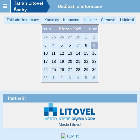
Tatran Litovel
Události a informace
Šachy
Základní informace
Kontakty
Klubovna
Historie
Členové
Události
<<
<
Březen 2025
>
>>
24
25
26
27
28
1
2
3
4
5
6
7
8
9
10
11
12
13
14
15
16
17
18
19
20
21
22
23
24
25
26
27
28
29
30
31
1
2
3
4
5
6
Partneři:
Město Litovel