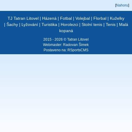
[
Nahoru
]
TJ Tatran Litovel
|
Házená
|
Fotbal
|
Volejbal
|
Florbal
|
Kuželky
|
Šachy
|
Lyžování
|
Turistika
|
Horolezci
|
Stolní tenis
|
Tenis
|
Malá
kopaná
2015 - 2026 © Tatran Litovel
Webmaster:
Radovan Šimek
Postaveno na:
RSportsCMS