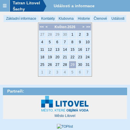
Tatran Litovel
Události a informace
Šachy
Základní informace
Kontakty
Klubovna
Historie
Členové
Události
<<
<
Květen 2026
>
>>
27
28
29
30
1
2
3
4
5
6
7
8
9
10
11
12
13
14
15
16
17
18
19
20
21
22
23
24
25
26
27
28
29
30
31
1
2
3
4
5
6
7
Partneři:
Město Litovel