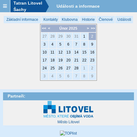
Tatran Litovel
Události a informace
Šachy
Základní informace
Kontakty
Klubovna
Historie
Členové
Události
<<
<
Únor 2025
>
>>
27
28
29
30
31
1
2
3
4
5
6
7
8
9
10
11
12
13
14
15
16
17
18
19
20
21
22
23
24
25
26
27
28
1
2
3
4
5
6
7
8
9
Partneři:
Město Litovel