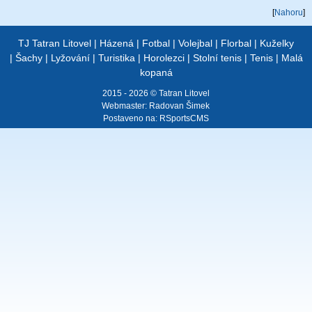
[
Nahoru
]
TJ Tatran Litovel
|
Házená
|
Fotbal
|
Volejbal
|
Florbal
|
Kuželky
|
Šachy
|
Lyžování
|
Turistika
|
Horolezci
|
Stolní tenis
|
Tenis
|
Malá
kopaná
2015 - 2026 © Tatran Litovel
Webmaster:
Radovan Šimek
Postaveno na:
RSportsCMS