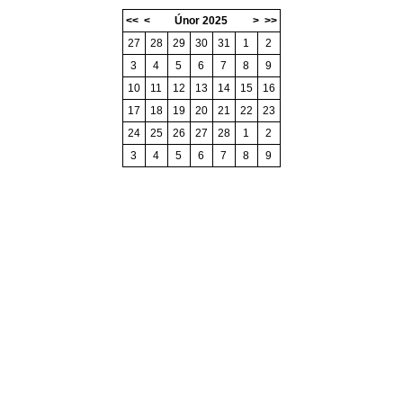
<<
<
Únor 2025
>
>>
27
28
29
30
31
1
2
3
4
5
6
7
8
9
10
11
12
13
14
15
16
17
18
19
20
21
22
23
24
25
26
27
28
1
2
3
4
5
6
7
8
9