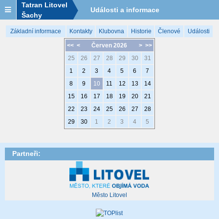
Tatran Litovel
Události a informace
Šachy
Základní informace
Kontakty
Klubovna
Historie
Členové
Události
<<
<
Červen 2026
>
>>
25
26
27
28
29
30
31
1
2
3
4
5
6
7
8
9
10
11
12
13
14
15
16
17
18
19
20
21
22
23
24
25
26
27
28
29
30
1
2
3
4
5
Partneři:
Město Litovel