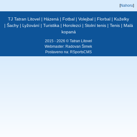
[
Nahoru
]
TJ Tatran Litovel
|
Házená
|
Fotbal
|
Volejbal
|
Florbal
|
Kuželky
|
Šachy
|
Lyžování
|
Turistika
|
Horolezci
|
Stolní tenis
|
Tenis
|
Malá
kopaná
2015 - 2026 © Tatran Litovel
Webmaster:
Radovan Šimek
Postaveno na:
RSportsCMS