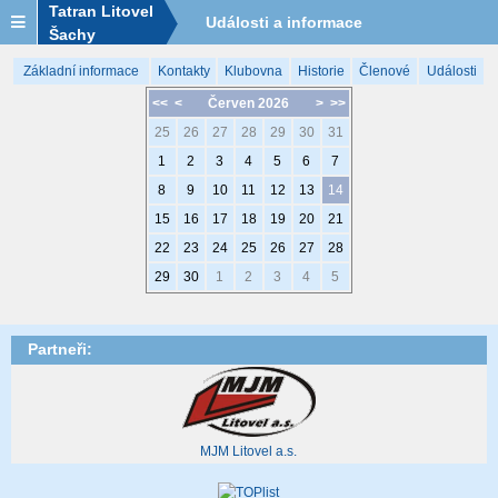
Tatran Litovel
Události a informace
Šachy
Základní informace
Kontakty
Klubovna
Historie
Členové
Události
<<
<
Červen 2026
>
>>
25
26
27
28
29
30
31
1
2
3
4
5
6
7
8
9
10
11
12
13
14
15
16
17
18
19
20
21
22
23
24
25
26
27
28
29
30
1
2
3
4
5
Partneři:
MJM Litovel a.s.