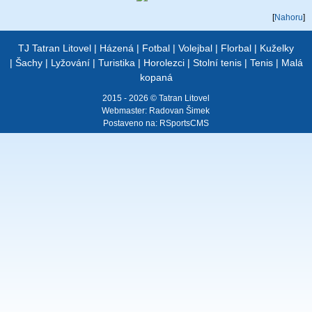
[
Nahoru
]
TJ Tatran Litovel
|
Házená
|
Fotbal
|
Volejbal
|
Florbal
|
Kuželky
|
Šachy
|
Lyžování
|
Turistika
|
Horolezci
|
Stolní tenis
|
Tenis
|
Malá
kopaná
2015 - 2026 © Tatran Litovel
Webmaster:
Radovan Šimek
Postaveno na:
RSportsCMS