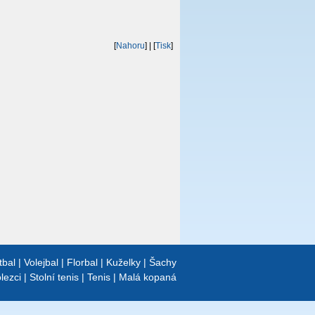
[
Nahoru
]
| [
Tisk
]
tbal
|
Volejbal
|
Florbal
|
Kuželky
|
Šachy
lezci
|
Stolní tenis
|
Tenis
|
Malá kopaná