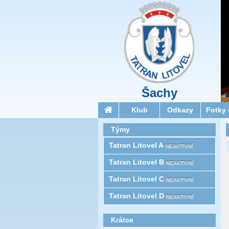
Šachy
Klub
Odkazy
Fotky 
Týmy
Tatran Litovel A
NEAKTIVNÍ
Tatran Litovel B
NEAKTIVNÍ
Tatran Litovel C
NEAKTIVNÍ
Tatran Litovel D
NEAKTIVNÍ
Krátce