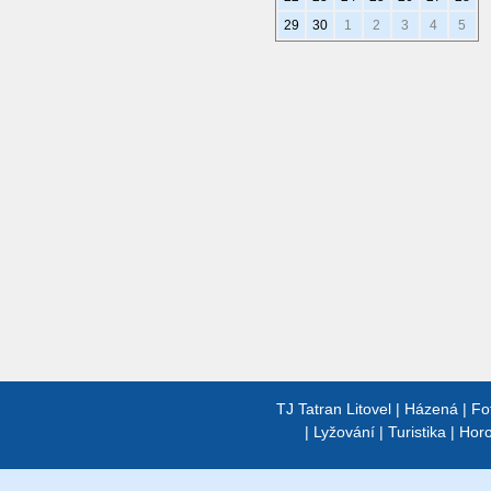
29
30
1
2
3
4
5
TJ Tatran Litovel
|
Házená
|
Fo
|
Lyžování
|
Turistika
|
Horo