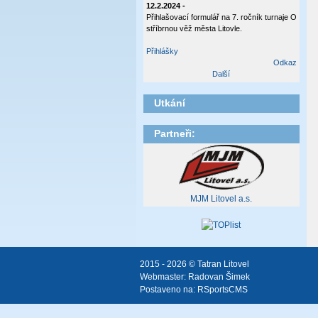
12.2.2024 -
Přihlašovací formulář na 7. ročník turnaje O
stříbrnou věž města Litovle.
Přihlášky
Odkaz
Další
Utkání
Partneři:
MJM Litovel a.s.
2015 - 2026 © Tatran Litovel
Webmaster:
Radovan Šimek
Postaveno na:
RSportsCMS