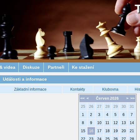
& videa
Diskuze
Partneři
Ke stažení
Události a informace
Základní informace
Kontakty
Klubovna
His
<<
<
Červen 2026
>
>>
25
26
27
28
29
30
31
1
2
3
4
5
6
7
8
9
10
11
12
13
14
15
16
17
18
19
20
21
22
23
24
25
26
27
28