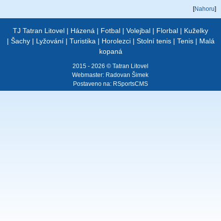
[
Nahoru
]
TJ Tatran Litovel
|
Házená
|
Fotbal
|
Volejbal
|
Florbal
|
Kuželky
|
Šachy
|
Lyžování
|
Turistika
|
Horolezci
|
Stolní tenis
|
Tenis
|
Malá
kopaná
2015 - 2026 © Tatran Litovel
Webmaster:
Radovan Šimek
Postaveno na:
RSportsCMS