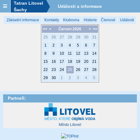
Tatran Litovel
Události a informace
Šachy
Základní informace
Kontakty
Klubovna
Historie
Členové
Události
<<
<
Červen 2026
>
>>
25
26
27
28
29
30
31
1
2
3
4
5
6
7
8
9
10
11
12
13
14
15
16
17
18
19
20
21
22
23
24
25
26
27
28
29
30
1
2
3
4
5
Partneři:
Město Litovel